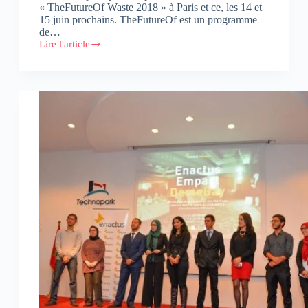
« TheFutureOf Waste 2018 » à Paris et ce, les 14 et
15 juin prochains. TheFutureOf est un programme
de…
Lire l'article
POMM’it
représente
le
Maroc
au
TheFutureOf
Waste
2018