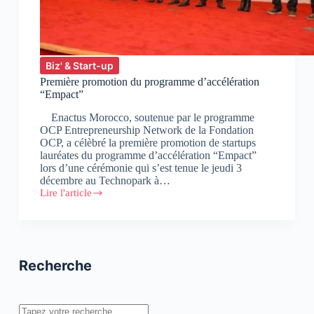
Biz' & Start-up
Première promotion du programme d’accélération
“Empact”
Enactus Morocco, soutenue par le programme
OCP Entrepreneurship Network de la Fondation
OCP, a célèbré la première promotion de startups
lauréates du programme d’accélération “Empact”
lors d’une cérémonie qui s’est tenue le jeudi 3
décembre au Technopark à…
Lire l'article
Première
promotion
du
programme
d’accélération
“Empact”
Recherche
Rechercher