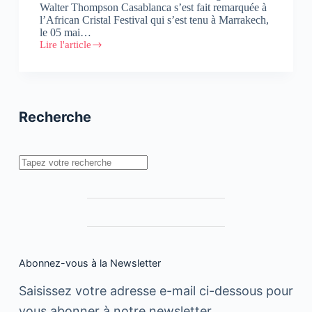
Walter Thompson Casablanca s’est fait remarquée à
l’African Cristal Festival qui s’est tenu à Marrakech,
le 05 mai…
Lire l'article
J.
Walter
Thompson
repart
avec
un
Recherche
total
de
20
Cristal
Rechercher
Abonnez-vous à la Newsletter
Saisissez votre adresse e-mail ci-dessous pour
vous abonner à notre newsletter.