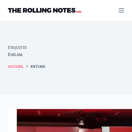
Passer
au
contenu
ÉTIQUETTE
Enti.ma
ACCUEIL
ENTI.MA