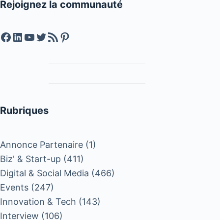
Rejoignez la communauté
Facebook
LinkedIn
YouTube
Twitter
Feed RSS
Pinterest
Rubriques
Annonce Partenaire
(1)
Biz' & Start-up
(411)
Digital & Social Media
(466)
Events
(247)
Innovation & Tech
(143)
Interview
(106)