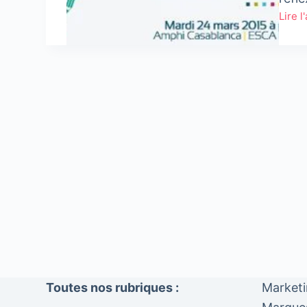
Lire l
Table
rond
ESCA
:
Le
leade
à
l’ère
du
digita
Toutes nos rubriques :
Market