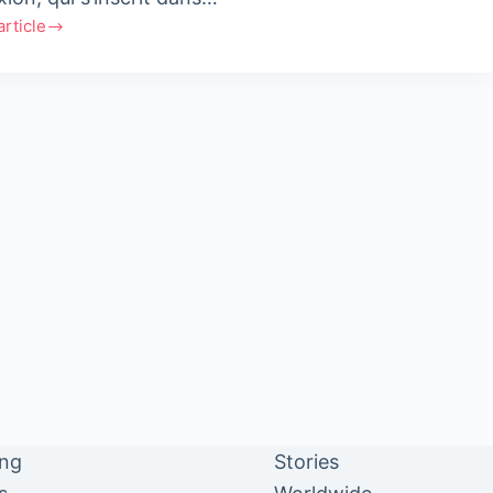
'article
e
rship
l
ing
Stories