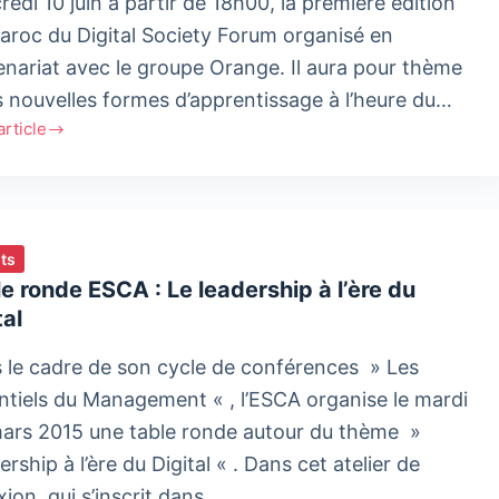
edi 10 juin à partir de 18h00, la première édition
aroc du Digital Society Forum organisé en
enariat avec le groupe Orange. Il aura pour thème
s nouvelles formes d’apprentissage à l’heure du…
'article
t
l
ty
,
ts
isé
e ronde ESCA : Le leadership à l’ère du
tal
A
 le cadre de son cycle de conférences » Les
nariat
ntiels du Management « , l’ESCA organise le mardi
ars 2015 une table ronde autour du thème »
pe
rship à l’ère du Digital « . Dans cet atelier de
ge
xion, qui s’inscrit dans…