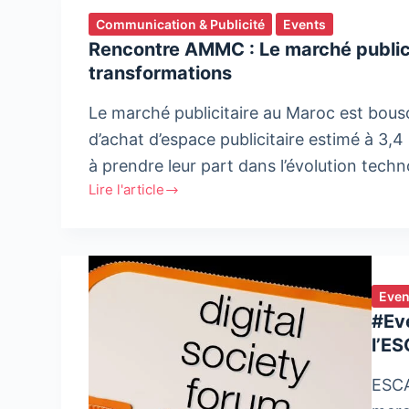
Communication & Publicité
Events
Rencontre AMMC : Le marché publicit
transformations
Le marché publicitaire au Maroc est bouscu
d’achat d’espace publicitaire estimé à 3,4
à prendre leur part dans l’évolution tech
Lire l'article
Rencontre
AMMC
:
Le
marché
Even
publicitaire
#Eve
au
l’ES
Maroc,
entre
ESCA
contraintes