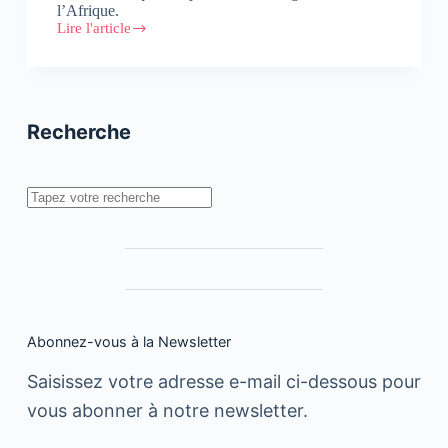
l’Afrique.
Lire l'article
APO
Group
signe
un
accord
exclusif
Recherche
avec
Getty
Images
Rechercher
Abonnez-vous à la Newsletter
Saisissez votre adresse e-mail ci-dessous pour
vous abonner à notre newsletter.