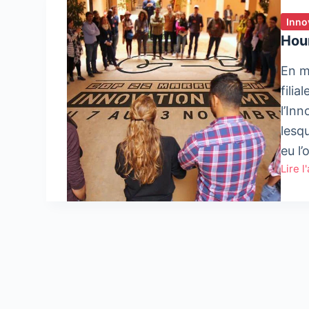
Inno
Hou
En m
fili
l’In
lesqu
eu l’
Lire l
Houn
organ
l’Inno
Camp