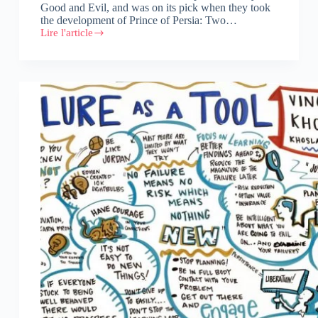
Good and Evil, and was on its pick when they took
the development of Prince of Persia: Two…
Lire l'article
How
Ubisoft
Casablanca
failed
after
18
years
experience