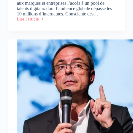
aux marques et entreprises l’accès à un pool de
talents digitaux dont l’audience globale dépasse les
10 millions d’internautes. Consciente des…
Lire l'article
Lancement
de
« The
Social
Agency »,
agence
dédiée
au
marketing
d’influence
digitale
au
Maroc