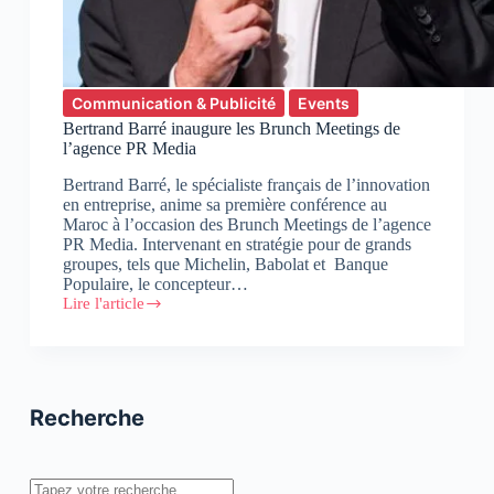
Communication & Publicité
Events
Bertrand Barré inaugure les Brunch Meetings de
l’agence PR Media
Bertrand Barré, le spécialiste français de l’innovation
en entreprise, anime sa première conférence au
Maroc à l’occasion des Brunch Meetings de l’agence
PR Media. Intervenant en stratégie pour de grands
groupes, tels que Michelin, Babolat et Banque
Populaire, le concepteur…
Lire l'article
Bertrand
Barré
inaugure
les
Brunch
Meetings
Recherche
de
l’agence
PR
Media
Rechercher