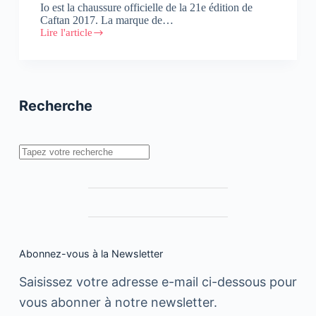
Io est la chaussure officielle de la 21e édition de
Caftan 2017. La marque de…
Lire l'article
Pour
la
3ème
année
consécutive,
Io,
Recherche
chausseur
officiel
de
Caftan
Rechercher
2017
Abonnez-vous à la Newsletter
Saisissez votre adresse e-mail ci-dessous pour
vous abonner à notre newsletter.