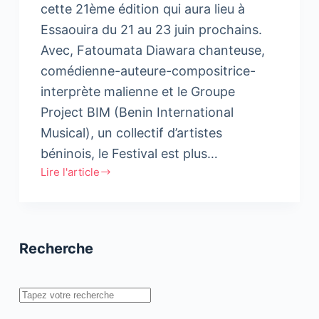
cette 21ème édition qui aura lieu à
Essaouira du 21 au 23 juin prochains.
Avec, Fatoumata Diawara chanteuse,
comédienne-auteure-compositrice-
interprète malienne et le Groupe
Project BIM (Benin International
Musical), un collectif d’artistes
béninois, le Festival est plus…
Lire l'article
Essaouira,
porte
culturelle
de
Recherche
l’Afrique
Rechercher