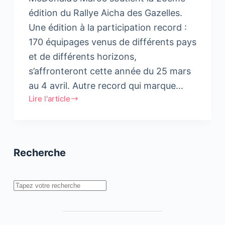
édition du Rallye Aicha des Gazelles.
Une édition à la participation record :
170 équipages venus de différents pays
et de différents horizons,
s’affronteront cette année du 25 mars
au 4 avril. Autre record qui marque…
Lire l'article
McDonald’s
Maroc,
sponsor
du
Recherche
Rallye
Aicha
des
Rechercher
Gazelles,
soutient
un
équipage