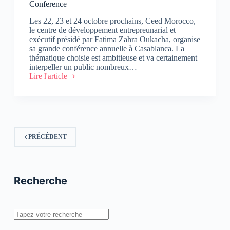
Conference
Les 22, 23 et 24 octobre prochains, Ceed Morocco,
le centre de développement entrepreunarial et
exécutif présidé par Fatima Zahra Oukacha, organise
sa grande conférence annuelle à Casablanca. La
thématique choisie est ambitieuse et va certainement
interpeller un public nombreux…
Lire l'article
#Event
:
Jeff
Hoffman
à
la
CEED
PRÉCÉDENT
Global
Annual
Conference
Recherche
Rechercher