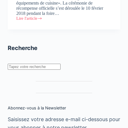
équipements de cuisine». La cérémonie de
récompense officielle s’est déroulée le 10 février
2018 pendant la foire…
Lire l'article
GROHE
Red
remporte
la
récompense
«Kitchen
Recherche
Innovation
of
the
Year»
Rechercher
Abonnez-vous à la Newsletter
Saisissez votre adresse e-mail ci-dessous pour
vous abonner à notre newsletter.