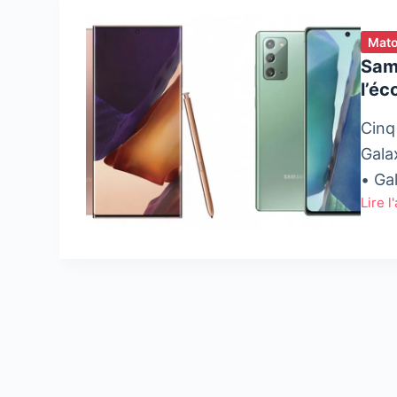
Mato
Sam
l’é
Cinq
Gala
• Ga
Lire l
Sams
dévoi
5
nouv
appar
dans
l’éco
mobil
Galax