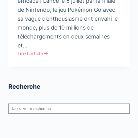
efficace ! Lancé le 5 juillet par la filiale
de Nintendo, le jeu Pokémon Go avec
sa vague d’enthousiasme ont envahi le
monde, plus de 10 millions de
téléchargements en deux semaines
et…
Lire l'article
[
Décryptage
]
Le
Recherche
phénomène
Pokémon
Go
Rechercher
au
Maroc