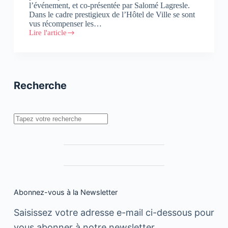
l’événement, et co-présentée par Salomé Lagresle.
Dans le cadre prestigieux de l’Hôtel de Ville se sont
vus récompenser les…
Lire l'article
Découvrez
les
lauréats
des
Golden
Blog
Recherche
Awards
2015
Rechercher
Abonnez-vous à la Newsletter
Saisissez votre adresse e-mail ci-dessous pour
vous abonner à notre newsletter.