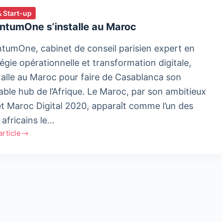
& Start-up
ntumOne s’installe au Maroc
tumOne, cabinet de conseil parisien expert en
tégie opérationnelle et transformation digitale,
stalle au Maroc pour faire de Casablanca son
table hub de l’Afrique. Le Maroc, par son ambitieux
et Maroc Digital 2020, apparaît comme l’un des
 africains le…
'article
tumOne
alle
c