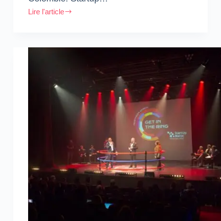
Lire l'article
Startup
Maroc,
représentant
officiel
au
Global
Entrepreneurship
Congress