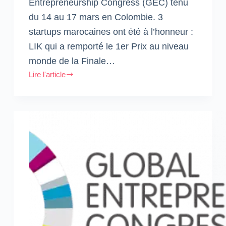
Entrepreneurship Congress (GEC) tenu
du 14 au 17 mars en Colombie. 3
startups marocaines ont été à l’honneur :
LIK qui a remporté le 1er Prix au niveau
monde de la Finale…
Lire l'article
3
startups
marocaines
sur
le
podium
au
Global
Entrepreneurship
Congress