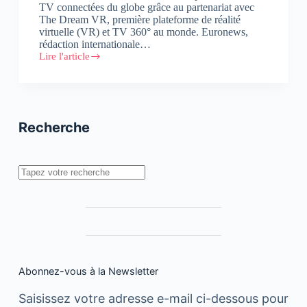
TV connectées du globe grâce au partenariat avec
The Dream VR, première plateforme de réalité
virtuelle (VR) et TV 360° au monde. Euronews,
rédaction internationale…
Lire l'article
Euronews
et
The
Dream
VR
s’associent
Recherche
pour
diffuser
du
contenu
Rechercher
360°
sur
les
TV
connectées
du
monde
entier
Abonnez-vous à la Newsletter
Saisissez votre adresse e-mail ci-dessous pour