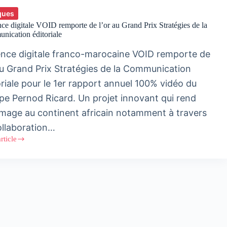
ques
ce digitale VOID remporte de l’or au Grand Prix Stratégies de la
ication éditoriale
ence digitale franco-marocaine VOID remporte de
 au Grand Prix Stratégies de la Communication
oriale pour le 1er rapport annuel 100% vidéo du
pe Pernod Ricard. Un projet innovant qui rend
age au continent africain notamment à travers
ollaboration…
article
nce
e
rte
gies