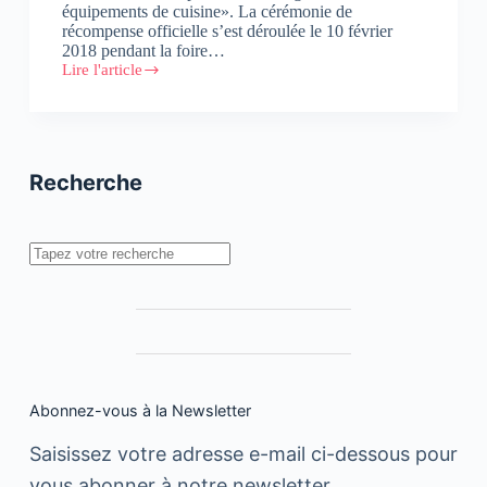
équipements de cuisine». La cérémonie de
récompense officielle s’est déroulée le 10 février
2018 pendant la foire…
Lire l'article
GROHE
Red
remporte
la
récompense
«Kitchen
Recherche
Innovation
of
the
Year»
Rechercher
Abonnez-vous à la Newsletter
Saisissez votre adresse e-mail ci-dessous pour
vous abonner à notre newsletter.