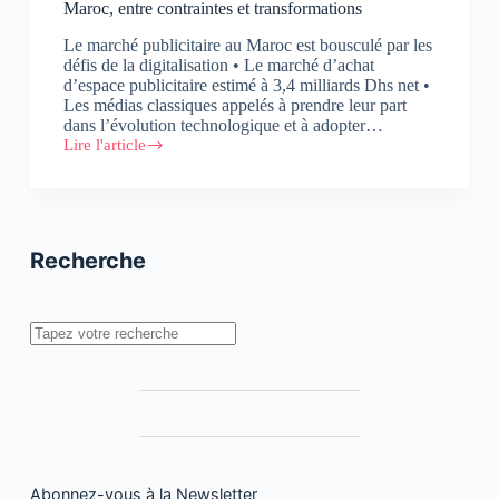
Maroc, entre contraintes et transformations
Le marché publicitaire au Maroc est bousculé par les
défis de la digitalisation • Le marché d’achat
d’espace publicitaire estimé à 3,4 milliards Dhs net •
Les médias classiques appelés à prendre leur part
dans l’évolution technologique et à adopter…
Lire l'article
Rencontre
AMMC
:
Le
marché
publicitaire
Recherche
au
Maroc,
entre
contraintes
Rechercher
et
transformations
Abonnez-vous à la Newsletter