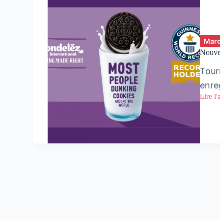
Mar
Nouve
Tour
enre
Lire l'
Nouve
record
pour
Oreo