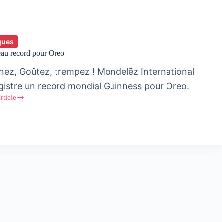
ques
au record pour Oreo
nez, Goûtez, trempez ! Mondelēz International
gistre un record mondial Guinness pour Oreo.
article
au