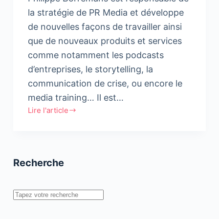
la stratégie de PR Media et développe
de nouvelles façons de travailler ainsi
que de nouveaux produits et services
comme notamment les podcasts
d’entreprises, le storytelling, la
communication de crise, ou encore le
media training… Il est…
Lire l'article
Entretien
avec
Philippe
Borremans,
Recherche
Directeur
de
la
Rechercher
Stratégie
chez