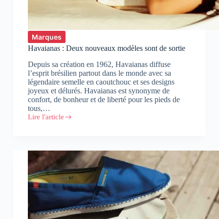
Marques
Havaianas : Deux nouveaux modèles sont de sortie
Depuis sa création en 1962, Havaianas diffuse
l’esprit brésilien partout dans le monde avec sa
légendaire semelle en caoutchouc et ses designs
joyeux et délurés. Havaianas est synonyme de
confort, de bonheur et de liberté pour les pieds de
tous,…
Lire l'article
Havaianas
:
Deux
nouveaux
modèles
sont
de
sortie