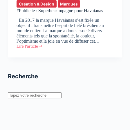
Création & Design
Marques
#Publicité : Superbe campagne pour Havaianas
En 2017 la marque Havaianas s’est fixée un
objectif : transmettre l’esprit de l’été brésilien au
monde entier. La marque a donc associé divers
éléments tels que la spontanéité, la couleur,
l’optimisme et la joie en vue de diffuser cet…
Lire l'article
#Publicité
:
Superbe
campagne
pour
Havaianas
Recherche
Rechercher