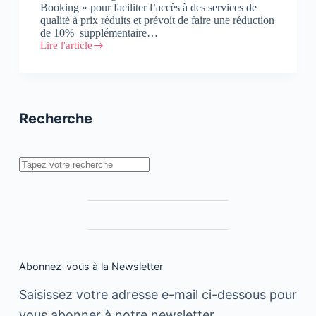
Booking » pour faciliter l’accès à des services de
qualité à prix réduits et prévoit de faire une réduction
de 10% supplémentaire…
Lire l'article
Hmizates.ma
:
Lancement
d’une
application
mobile
Recherche
intelligente
pour
iOS
et
Rechercher
Android
Abonnez-vous à la Newsletter
Saisissez votre adresse e-mail ci-dessous pour
vous abonner à notre newsletter.