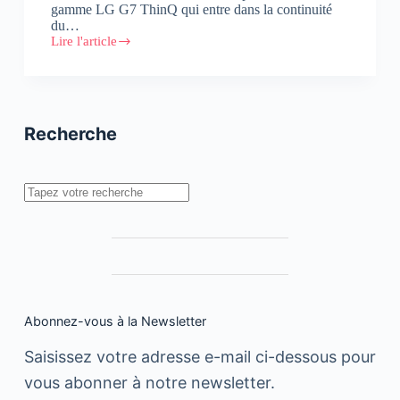
gamme LG G7 ThinQ qui entre dans la continuité
du…
Lire l'article
LG
dévoile
son
dernier
smartphone,
le
Recherche
G7
ThinQ
Rechercher
Abonnez-vous à la Newsletter
Saisissez votre adresse e-mail ci-dessous pour
vous abonner à notre newsletter.