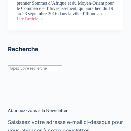
premier Sommet d’Afrique et du Moyen-Orient pour
le Commerce et l’Investissement, qui aura lieu du 19
au 23 septembre 2016 dans la ville d’Ifrane au…
Lire l'article
trade+impact
réunit
les
entrepreneurs
sociaux
d’Afrique
Recherche
et
du
Moyen-
Orient
Rechercher
et
les
acheteurs
et
les
investisseurs
internationaux
Abonnez-vous à la Newsletter
Saisissez votre adresse e-mail ci-dessous pour
vous abonner à notre newsletter.