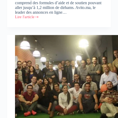
comprend des formules d’aide et de soutien pouvant
aller jusqu’à 1,2 million de dirhams. Avito.ma, le
leader des annonces en ligne…
Lire l'article
Hunters
:
Avito.ma
lance
son
incubateur
de
start-
up
interne