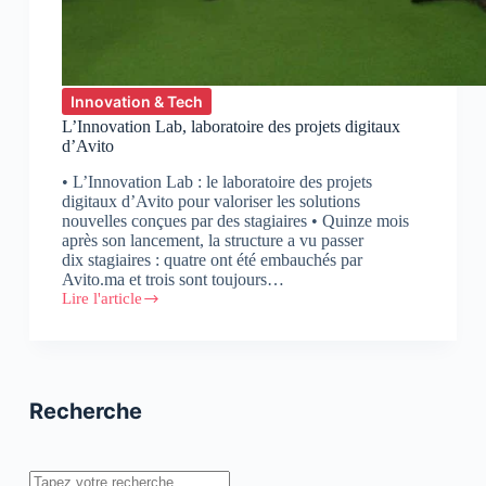
Innovation & Tech
L’Innovation Lab, laboratoire des projets digitaux
d’Avito
• L’Innovation Lab : le laboratoire des projets
digitaux d’Avito pour valoriser les solutions
nouvelles conçues par des stagiaires • Quinze mois
après son lancement, la structure a vu passer
dix stagiaires : quatre ont été embauchés par
Avito.ma et trois sont toujours…
Lire l'article
L’Innovation
Lab,
laboratoire
des
projets
digitaux
Recherche
d’Avito
Rechercher