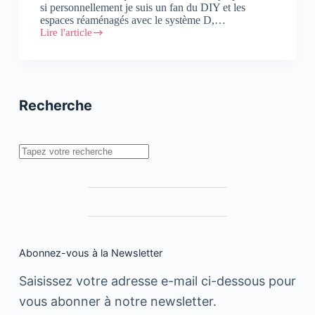
si personnellement je suis un fan du DIY et les
espaces réaménagés avec le système D,…
Lire l'article
Tribal
DDB
Casablanca
vous
dit
coucou
Recherche
depuis
ses
nouveaux
locaux
Rechercher
Abonnez-vous à la Newsletter
Saisissez votre adresse e-mail ci-dessous pour
vous abonner à notre newsletter.