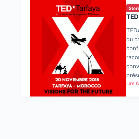
Stor
TEDx
TEDx
du co
conf
raco
conve
pré
Lire l
TEDx​​
Tarfa
:
Visio
pour
l’aven