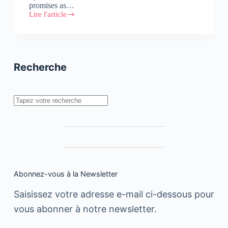
promises as…
Lire l'article
How
is
the
Future
of
Car-
Recherche
free
Cities
Envisioned?
Rechercher
Abonnez-vous à la Newsletter
Saisissez votre adresse e-mail ci-dessous pour
vous abonner à notre newsletter.