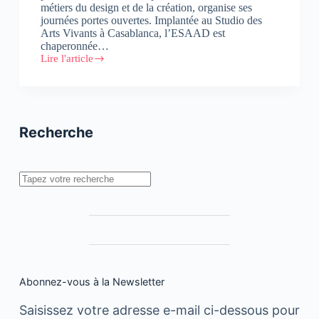
métiers du design et de la création, organise ses
journées portes ouvertes. Implantée au Studio des
Arts Vivants à Casablanca, l’ESAAD est
chaperonnée…
Lire l'article
L’Ecole
Supérieure
d’Arts
Appliqués
et
de
Recherche
Design
organise
ses
journées
Rechercher
portes
ouvertes
Abonnez-vous à la Newsletter
Saisissez votre adresse e-mail ci-dessous pour