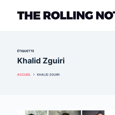
Passer
au
contenu
ÉTIQUETTE
Khalid Zguiri
ACCUEIL
KHALID ZGUIRI