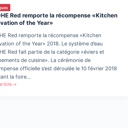
ques
HE Red remporte la récompense «Kitchen
vation of the Year»
E Red remporte la récompense «Kitchen
vation of the Year» 2018. Le système d’eau
E Red fait partie de la catégorie «éviers et
pements de cuisine». La cérémonie de
pense officielle s’est déroulée le 10 février 2018
ant la foire…
'article
E
rte
mpense
hen