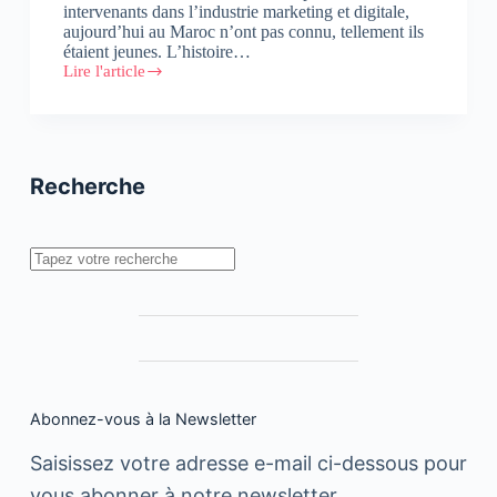
intervenants dans l’industrie marketing et digitale,
aujourd’hui au Maroc n’ont pas connu, tellement ils
étaient jeunes. L’histoire…
Lire l'article
Ces
marques
qui
ont
capitalisé
sur
Recherche
le
match
Maroc
–
Rechercher
Côte
d’Ivoire…
et
celles
qui
ont
raté
l’occasion
Abonnez-vous à la Newsletter
!
Saisissez votre adresse e-mail ci-dessous pour
vous abonner à notre newsletter.