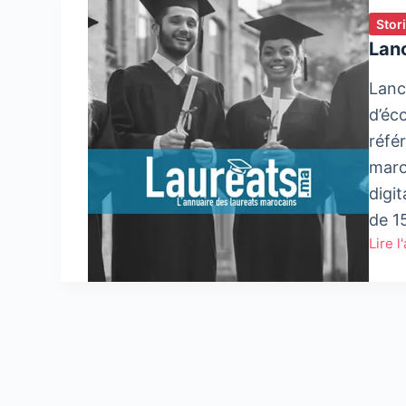
Stor
Lan
Lanc
d’éc
réfé
maro
digit
de 1
Lire l
Lanc
de
LAUR