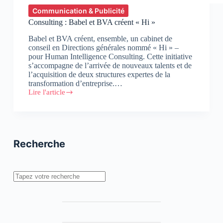
Communication & Publicité
Consulting : Babel et BVA créent « Hi »
Babel et BVA créent, ensemble, un cabinet de
conseil en Directions générales nommé « Hi » –
pour Human Intelligence Consulting. Cette initiative
s’accompagne de l’arrivée de nouveaux talents et de
l’acquisition de deux structures expertes de la
transformation d’entreprise.…
Lire l'article
Consulting
:
Babel
et
BVA
créent
Recherche
« Hi »
Rechercher