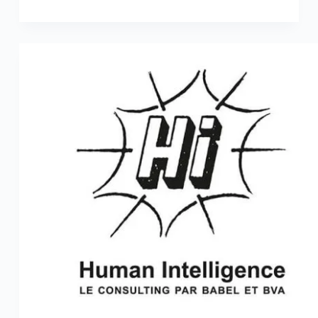
« Next
Leading
Brands »