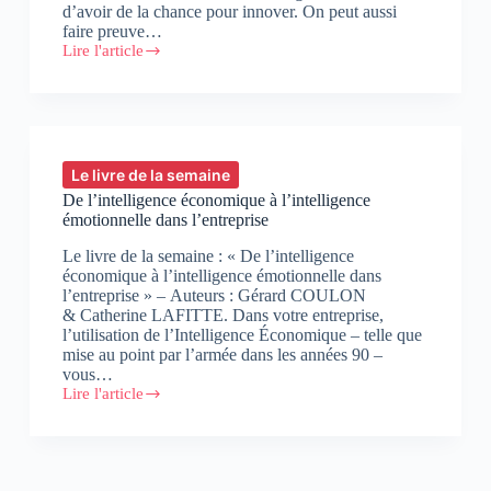
d’avoir de la chance pour innover. On peut aussi
faire preuve…
Lire l'article
Créer
de
la
valeur
à
moindre
coût
Le livre de la semaine
:
De l’intelligence économique à l’intelligence
le
émotionnelle dans l’entreprise
toolkit
de
Le livre de la semaine : « De l’intelligence
l’innovateur
économique à l’intelligence émotionnelle dans
l’entreprise » – Auteurs : Gérard COULON
& Catherine LAFITTE. Dans votre entreprise,
l’utilisation de l’Intelligence Économique – telle que
mise au point par l’armée dans les années 90 –
vous…
Lire l'article
De
l’intelligence
économique
à
l’intelligence