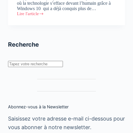
où la technologie s’efface devant l’humain grâce à
Windows 10 qui a déjà conquis plus de…
Lire l'article
Microsoft
lève
le
voile
sur
une
Recherche
nouvelle
génération
de
Devices
Rechercher
Windows
10
Abonnez-vous à la Newsletter
Saisissez votre adresse e-mail ci-dessous pour
vous abonner à notre newsletter.