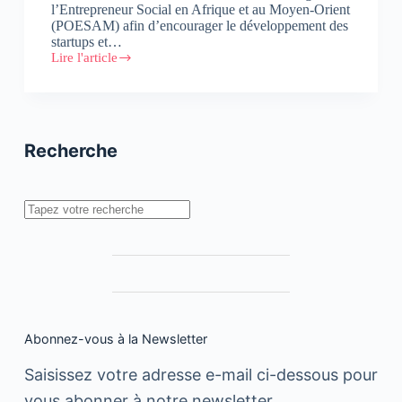
l’Entrepreneur Social en Afrique et au Moyen-Orient
(POESAM) afin d’encourager le développement des
startups et…
Lire l'article
POESAM
:
Circus,
Low-
tech
Lab
Recherche
et
M4Nature
remportent
la
Rechercher
mise
Abonnez-vous à la Newsletter
Saisissez votre adresse e-mail ci-dessous pour
vous abonner à notre newsletter.