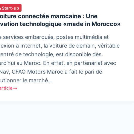
& Start-up
oiture connectée marocaine : Une
ovation technologique «made in Morocco»
e services embarqués, postes multimédia et
exion à Internet, la voiture de demain, véritable
entré de technologie, est disponible dès
urd’hui au Maroc. En effet, en partenariat avec
av, CFAO Motors Maroc a fait le pari de
lutionner le marché…
'article
re
ctée
aine
ation