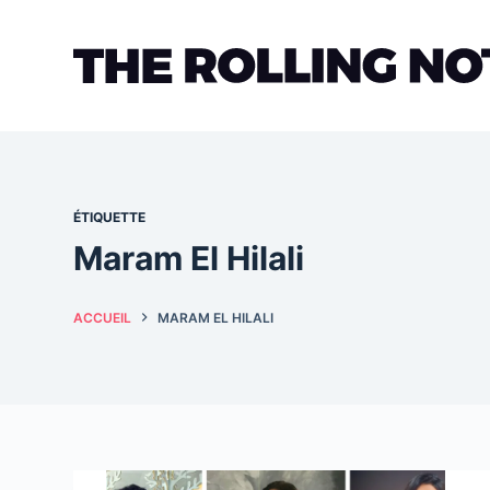
Passer
au
contenu
ÉTIQUETTE
Maram El Hilali
ACCUEIL
MARAM EL HILALI