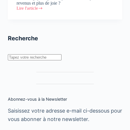
revenus et plus de joie ?
Lire l'article
Et
si
on
appliquait
«
La
Recherche
Magie
du
Rangement
»
Rechercher
de
Marie
Kondo
au
marketing
?
Abonnez-vous à la Newsletter
Saisissez votre adresse e-mail ci-dessous pour
vous abonner à notre newsletter.