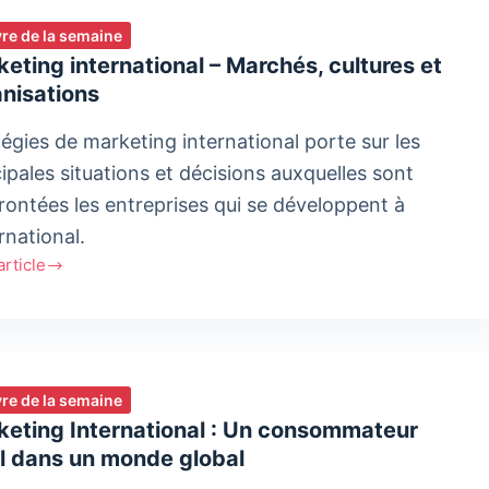
ivre de la semaine
eting international – Marchés, cultures et
nisations
tégies de marketing international porte sur les
cipales situations et décisions auxquelles sont
rontées les entreprises qui se développent à
ernational.
'article
ting
ational
és,
res
ivre de la semaine
keting International : Un consommateur
isations
l dans un monde global