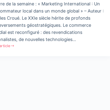
vre de la semaine : « Marketing International : Un
ommateur local dans un monde global » – Auteur :
les Croué. ​Le XXIe siècle hérite de profonds
eversements géostratégiques. Le commerce
ial est reconfiguré : des revendications
onalistes, de nouvelles technologies…
'article
ting
ational
ommateur
e
l