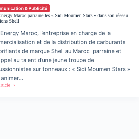
unication & Publicité
nergy Maroc parraine les « Sidi Moumen Stars » dans son réseau
tions Shell
 Energy Maroc, l’entreprise en charge de la
ercialisation et de la distribution de carburants
ubrifiants de marque Shell au Maroc parraine et
appel au talent d’une jeune troupe de
ussionnistes sur tonneaux : « Sidi Moumen Stars »
 animer…
article
y
ne
en
»