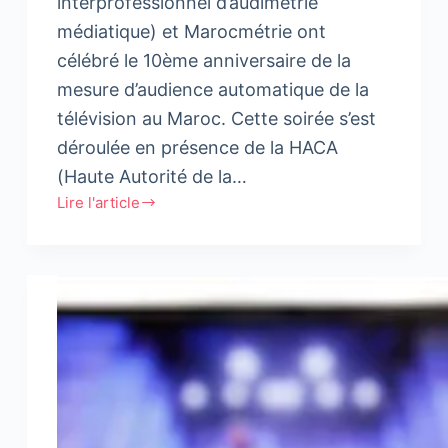
interprofessionnel d’audimétrie
médiatique) et Marocmétrie ont
célébré le 10ème anniversaire de la
mesure d’audience automatique de la
télévision au Maroc. Cette soirée s’est
déroulée en présence de la HACA
(Haute Autorité de la…
Lire l'article
10
ans
de
mesure
d’audience
de
la
télévision
au
Maroc