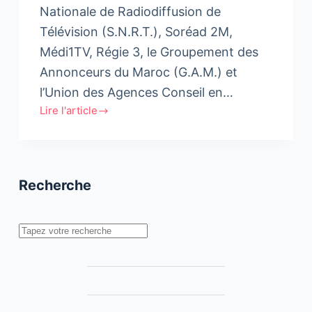
Nationale de Radiodiffusion de
Télévision (S.N.R.T.), Soréad 2M,
Médi1TV, Régie 3, le Groupement des
Annonceurs du Maroc (G.A.M.) et
l’Union des Agences Conseil en…
Lire l'article
Le
CIAUMED
renouvelle
sa
Recherche
confiance
à
Marocmétrie
Rechercher
pour
la
mesure
des
audiences