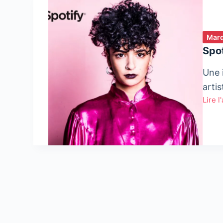
Mar
Spo
Une i
arti
Lire l
Spoti
lance
SAWT