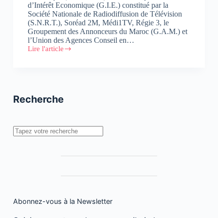
d’Intérêt Economique (G.I.E.) constitué par la
Société Nationale de Radiodiffusion de Télévision
(S.N.R.T.), Soréad 2M, Médi1TV, Régie 3, le
Groupement des Annonceurs du Maroc (G.A.M.) et
l’Union des Agences Conseil en…
Lire l'article
Le
CIAUMED
renouvelle
sa
confiance
à
Recherche
Marocmétrie
pour
la
mesure
Rechercher
des
audiences
de
la
télévision
Abonnez-vous à la Newsletter