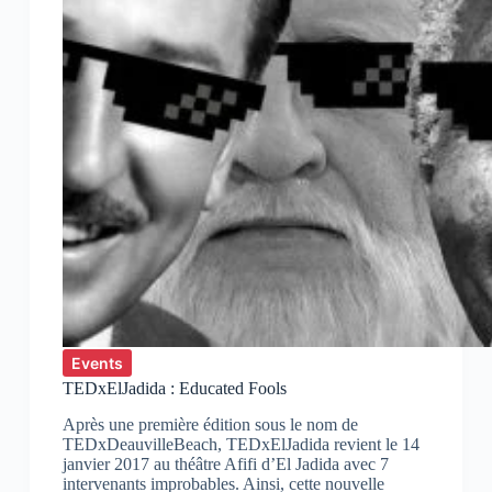
Events
TEDxElJadida : Educated Fools
Après une première édition sous le nom de
TEDxDeauvilleBeach, TEDxElJadida revient le 14
janvier 2017 au théâtre Afifi d’El Jadida avec 7
intervenants improbables. Ainsi, cette nouvelle